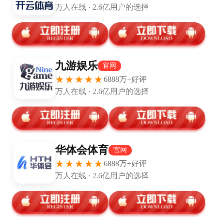
2
/
0